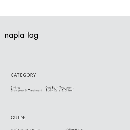
CATEGORY
Styling
Out Bath Treatment
Shampoo & Treatment
Body Care & Other
GUIDE