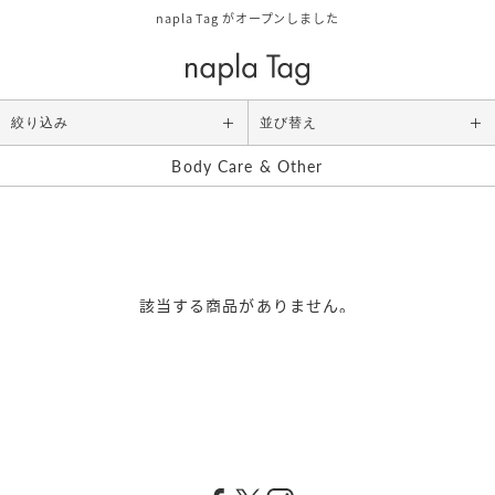
napla Tag がオープンしました
絞り込み
並び替え
Body Care & Other
Category
ALL
スタイリング
アウトバストリートメント
該当する商品がありません。
シャンプー/トリートメント
ボディケア/その他
Size
お試しサイズ
レギュラーサイズ