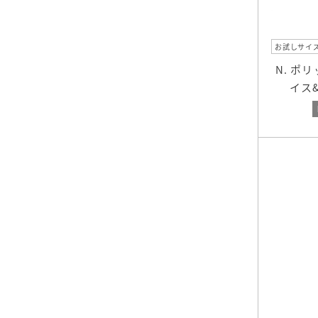
お試しサイ
N. ポ
イス