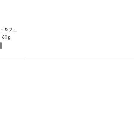
ディ&フェ
＞
80g
示