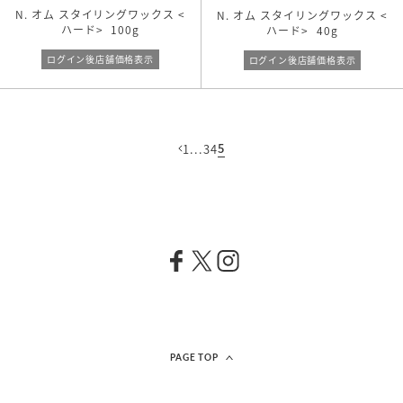
N. オム スタイリングワックス <
N. オム スタイリングワックス <
ビックサイズ
ハード>
100g
ハード>
40g
リフィル
ログイン後店舗価格表示
ログイン後店舗価格表示
キーワード検索
5
1
...
3
4
PAGE TOP