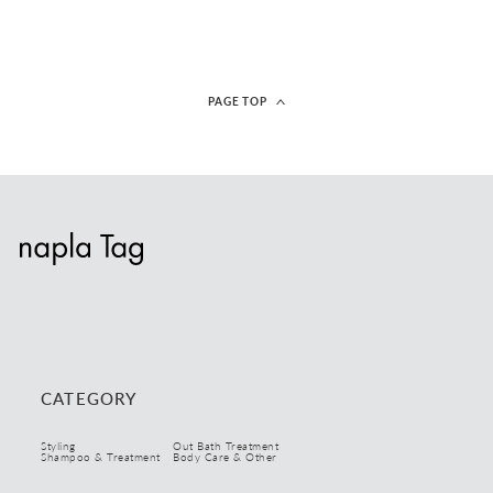
PAGE TOP
CATEGORY
Styling
Out Bath Treatment
Shampoo & Treatment
Body Care & Other