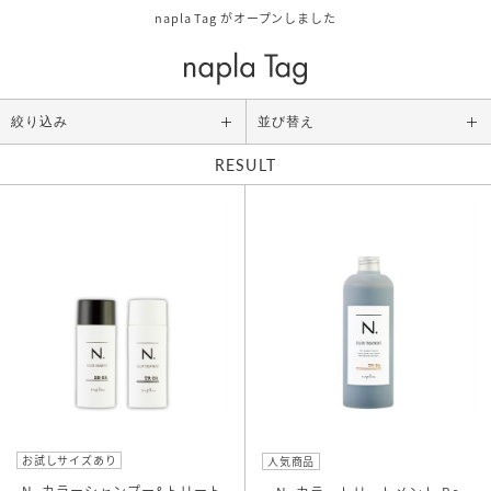
napla Tag がオープンしました
絞り込み
並び替え
RESULT
Category
ALL
スタイリング
アウトバストリートメント
シャンプー/トリートメント
ボディケア/その他
Size
お試しサイズ
お試しサイズあり
人気商品
レギュラーサイズ
N. カラーシャンプー&トリート