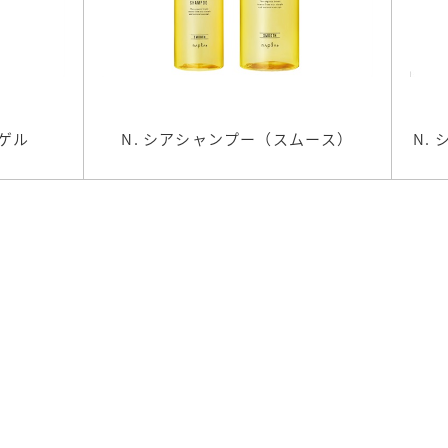
ドゲル
N. シアシャンプー（スムース）
N.