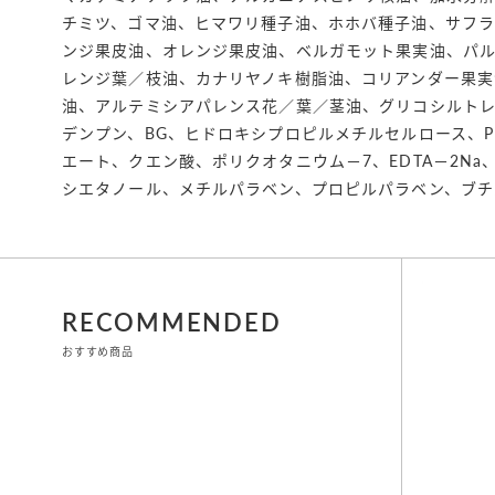
チミツ、ゴマ油、ヒマワリ種子油、ホホバ種子油、サフ
ンジ果皮油、オレンジ果皮油、ベルガモット果実油、パ
レンジ葉／枝油、カナリヤノキ樹脂油、コリアンダー果実
油、アルテミシアパレンス花／葉／茎油、グリコシルト
デンプン、BG、ヒドロキシプロピルメチルセルロース、P
エート、クエン酸、ポリクオタニウム－7、EDTA－2Na
シエタノール、メチルパラベン、プロピルパラベン、ブチ
RECOMMENDED
おすすめ商品