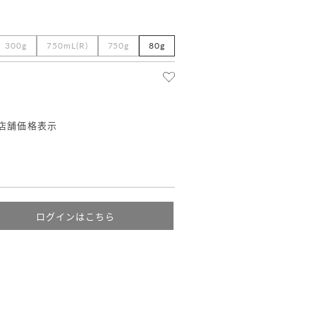
300g
750mL(R)
750g
80g
店舗価格表示
ログインはこちら