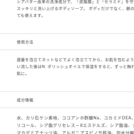
シアバター由来の洗浄成分で、「皮脂膜」と「セラミド」を守
スッキリと洗い上げるボディソープ。 ボディだけでなく、朝
ても使えます。
使用方法
適量を泡立てネットなどでよく泡立ててから、お肌を包むよ
い流した後はN. ポリッシュオイルで保湿をすると、ずっと触
肌に。
成分情報
水、カリ石ケン素地、ココアンホ酢酸Na、コカミドDEA
リコール、シア脂グリセレス－8エステルズ、シア脂油、
マカデミアナッツ油、アルガニアスピノサ核油、加水分