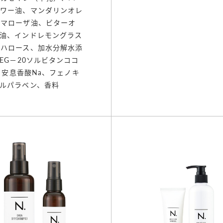
ラワー油、マンダリンオレ
ルマローザ油、ビターオ
油、インドレモングラス
レハロース、加水分解水添
EG－20ソルビタンココ
、安息香酸Na、フェノキ
ルパラベン、香料