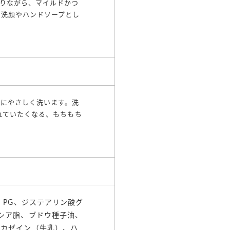
りながら、マイルドかつ
の洗顔やハンドソープとし
うにやさしく洗います。洗
れていたくなる、もちもち
、PG、ジステアリン酸グ
シア脂、ブドウ種子油、
解カゼイン（牛乳）、ハ