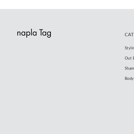
CA
Styli
Out 
Sham
Body