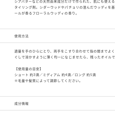
シアバターなどの天然由来成分だけで作られた、肌にも使える
タイリング剤。シダーウッドやパチョリの澄んだウッディを
ールが香るフローラルウッディの香り。
使用方法
適量を手のひらにとり、両手をこすり合わせて指の間までよく
ぐしで溶かすように薄く均一になじませたら、残ったオイル
【使用量の目安】
ショート 約3滴／ミディアム 約4滴／ロング 約5滴
※毛量や髪質によって調節してください。
成分情報