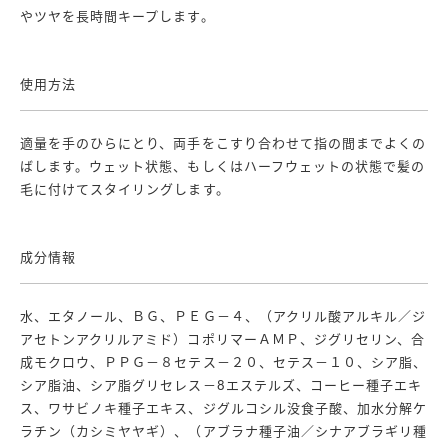
やツヤを長時間キープします。
使用方法
適量を手のひらにとり、両手をこすり合わせて指の間までよくの
ばします。ウェット状態、もしくはハーフウェットの状態で髪の
毛に付けてスタイリングします。
成分情報
水、エタノール、ＢＧ、ＰＥＧ－４、（アクリル酸アルキル／ジ
アセトンアクリルアミド）コポリマーＡＭＰ、ジグリセリン、合
成モクロウ、ＰＰＧ－８セテス－２０、セテス－１０、シア脂、
シア脂油、シア脂グリセレス－8エステルズ、コーヒー種子エキ
ス、ワサビノキ種子エキス、ジグルコシル没食子酸、加水分解ケ
ラチン（カシミヤヤギ）、（アブラナ種子油／シナアブラギリ種