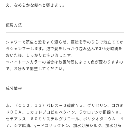
え、なめらかな髪へと導きます。
使用方法
シャワーで頭皮と髪をよく湿らせ、適量を手のひらで泡立ててか
らシャンプーします。泡で髪をしっかり包み込んで3?5分時間を
おいた後、しっかりと洗い流します。
※ハイトーンカラーの場合は放置時間によって色が変わりますの
で、お好みで調整してください。
成分情報
水、（Ｃ１２，１３）パレス－３硫酸Ｎａ、グリセリン、コカミ
ドＤＥＡ、コカミドプロピルベタイン、ラウロアンホ酢酸Ｎａ、
セテアレス－６０ミリスチルグリコール、ポリクオタニウム－４
７、シア脂油、γ－ドコサラクトン、加水分解シルク、加水分解