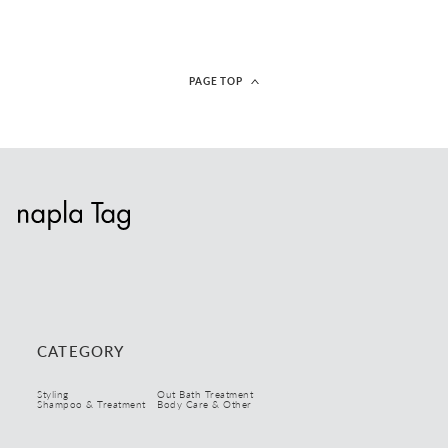
PAGE TOP
CATEGORY
Styling
Out Bath Treatment
Shampoo & Treatment
Body Care & Other