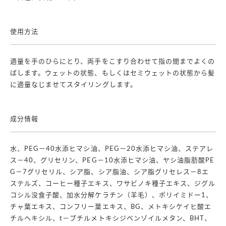
使用方法
適量を手のひらにとり、両手をこすり合わせて指の間までよくの
ばします。ウェットの状態、もしくはセミウェットの状態から髪
に適量なじませてスタイリングします。
成分情報
水、PEG－40水添ヒマシ油、PEG－20水添ヒマシ油、ステアレ
ス－40、グリセリン、PEG－10水添ヒマシ油、ヤシ油脂肪酸PE
G－7グリセリル、シア脂、シア脂油、シア脂グリセレス－8エ
ステルズ、コーヒー種子エキス、ワサビノキ種子エキス、ジグル
コシル没食子酸、加水分解ケラチン（羊毛）、ポリイミドー1、
チャ葉エキス、コンフリー葉エキス、BG、メトキシケイヒ酸エ
チルヘキシル、t－ブチルメトキシジベンゾイルメタン、BHT、